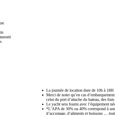
gne
ain
taurant
s
La journée de location dure de 10h à 18H
Merci de noter qu’en cas d’embarquement 
celui du port d’attache du bateau, des frai
Le yacht sera fourni avec l’équipement néc
*L’APA de 30% ou 40% correspond à une a
d’accostage, d’aliments et boissons … tout