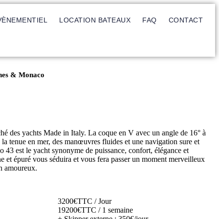
VÈNEMENTIEL
LOCATION BATEAUX
FAQ
CONTACT
annes & Monaco
ché des yachts Made in Italy. La coque en V avec un angle de 16° à
re la tenue en mer, des manœuvres fluides et une navigation sure et
 43 est le yacht synonyme de puissance, confort, élégance et
e et épuré vous séduira et vous fera passer un moment merveilleux
en amoureux.
3200€TTC / Jour
19200€TTC / 1 semaine
+ Skipper externe : 350€/jour