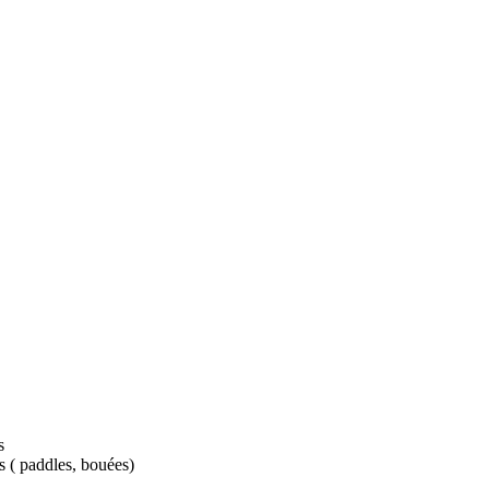
s
s ( paddles, bouées)