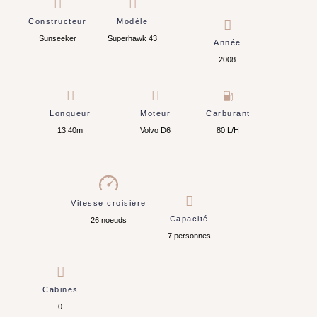
Constructeur
Modèle
Sunseeker
Superhawk 43
Année
2008
Longueur
Moteur
Carburant
13.40m
Volvo D6
80 L/H
Vitesse croisière
Capacité
26 noeuds
7 personnes
Cabines
0