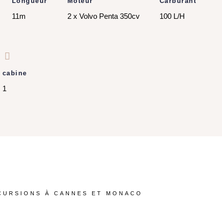
Longueur
Moteur
Carburant
11m
2 x Volvo Penta 350cv
100 L/H
cabine
1
CURSIONS À CANNES ET MONACO