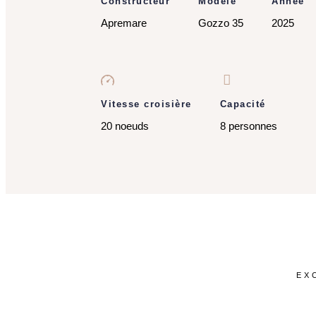
Constructeur
Modèle
Année
Apremare
Gozzo 35
2025
Vitesse croisière
Capacité
20 noeuds
8 personnes
EX