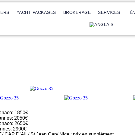
TERS
YACHT PACKAGES
BROKERAGE
SERVICES
É
onaco: 1850€
annes: 2050€
onaco: 2650€
annes: 2900€
/ CAP D’AIL/ St Jean Cap/ Nice : prix en supplément